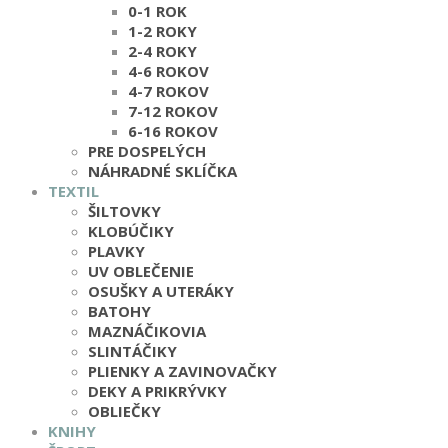
0-1 ROK
1-2 ROKY
2-4 ROKY
4-6 ROKOV
4-7 ROKOV
7-12 ROKOV
6-16 ROKOV
PRE DOSPELÝCH
NÁHRADNÉ SKLÍČKA
TEXTIL
ŠILTOVKY
KLOBÚČIKY
PLAVKY
UV OBLEČENIE
OSUŠKY A UTERÁKY
BATOHY
MAZNÁČIKOVIA
SLINTÁČIKY
PLIENKY A ZAVINOVAČKY
DEKY A PRIKRÝVKY
OBLIEČKY
KNIHY