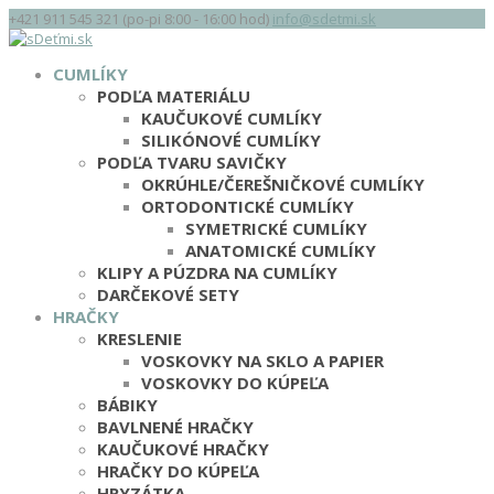
+421 911 545 321 (po-pi 8:00 - 16:00 hod)
info@sdetmi.sk
CUMLÍKY
PODĽA MATERIÁLU
KAUČUKOVÉ CUMLÍKY
SILIKÓNOVÉ CUMLÍKY
PODĽA TVARU SAVIČKY
OKRÚHLE/ČEREŠNIČKOVÉ CUMLÍKY
ORTODONTICKÉ CUMLÍKY
SYMETRICKÉ CUMLÍKY
ANATOMICKÉ CUMLÍKY
KLIPY A PÚZDRA NA CUMLÍKY
DARČEKOVÉ SETY
HRAČKY
KRESLENIE
VOSKOVKY NA SKLO A PAPIER
VOSKOVKY DO KÚPEĽA
BÁBIKY
BAVLNENÉ HRAČKY
KAUČUKOVÉ HRAČKY
HRAČKY DO KÚPEĽA
HRYZÁTKA