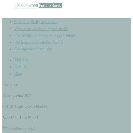
129,00
€
Pridať do košíka
s DPH
Spôsoby platby a dodania
Všeobecné obchodné podmienky
Podmienky ochrany osobných údajov
Reklamácie a vrátenie tovaru
Odstúpenie od zmluvy
Môj účet
Kontakt
Blog
like, s.r.o.
Priemyselná 2037
031 01 Liptovský Mikuláš
📞 +421 911 545 321
✉️ info@sdetmi.sk