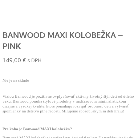
BANWOOD MAXI KOLOBEŽKA –
PINK
149,00
€
s DPH
Nie je na sklade
Víziou Banwood je pozitívne ovplyvňovať aktívny životný štýl detí od útleho
veku. Banwood ponúka štýlové produkty v nadčasovom minimalistickom
dizajne a vysokej kvalite, ktoré pomáhajú rozvíjať osobnosť detí a vytvárať
spomienky na detstvo plné radosti. Milujeme spôsob, akým sa deti hrajú!
Pre koho je Banwood MAXI kolobežka?
Banwood MAXI kolobežka je určená pre deti od 6 rokov. Na parádnu jazdu do