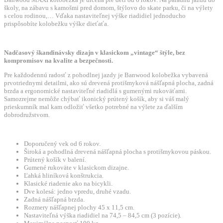
školy, na zábavu s kamošmi pred domom, štýlovo do skate parku, či na výlety
s celou rodinou,… Vďaka nastaviteľnej výške riadidiel jednoducho
prispôsobíte kolobežku výške dieťaťa.
Nadčasový škandinávsky dizajn v klasickom „vintage“ štýle, bez
kompromisov na kvalite a bezpečnosti.
Pre každodennú radosť z pohodlnej jazdy je Banwood kolobežka vybavená
prvotriednymi detailmi, ako sú drevená protišmyková nášľapná plocha, zadná
brzda a ergonomické nastaviteľné riadidlá s gumenými rukoväťami.
Samozrejme nemôže chýbať ikonický prútený košík, aby si váš malý
prieskumník mal kam odložiť všetko potrebné na výlete za ďalším
dobrodružstvom.
Doporučený vek od 6 rokov.
Široká a pohodlná drevená nášľapná plocha s protišmykovou páskou.
Prútený košík v balení.
Gumené rukoväte v klasickom dizajne.
Ľahká hliníková konštrukcia.
Klasické riadenie ako na bicykli.
Dve kolesá: jedno vpredu, druhé vzadu.
Zadná nášľapná brzda.
Rozmery nášľapnej plochy 45 x 11,5 cm.
Nastaviteľná výška riadidiel na 74,5 – 84,5 cm (3 pozície).