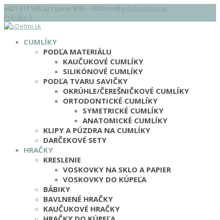
+421 911 545 321 (po-pi 8:00 - 16:00 hod)
info@sdetmi.sk
Položky 0
CUMLÍKY
PODĽA MATERIÁLU
KAUČUKOVÉ CUMLÍKY
SILIKÓNOVÉ CUMLÍKY
PODĽA TVARU SAVIČKY
OKRÚHLE/ČEREŠNIČKOVÉ CUMLÍKY
ORTODONTICKÉ CUMLÍKY
SYMETRICKÉ CUMLÍKY
ANATOMICKÉ CUMLÍKY
KLIPY A PÚZDRA NA CUMLÍKY
DARČEKOVÉ SETY
HRAČKY
KRESLENIE
VOSKOVKY NA SKLO A PAPIER
VOSKOVKY DO KÚPEĽA
BÁBIKY
BAVLNENÉ HRAČKY
KAUČUKOVÉ HRAČKY
HRAČKY DO KÚPEĽA