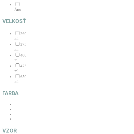
Áno
VEĽKOSŤ
260
ml
275
ml
400
ml
475
ml
650
ml
FARBA
VZOR