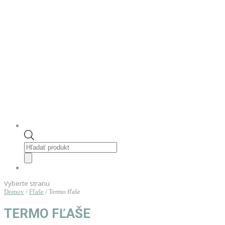
Products
search
Vyberte stranu
Domov
/
Fľaše
/ Termo fľaše
TERMO FĽAŠE