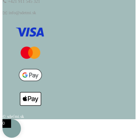
📞 +421 911 545 321
✉️ info@sdetmi.sk
© sdeťmi.sk
0