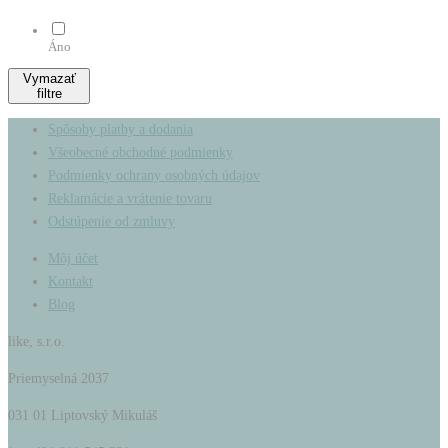
Áno
Vymazať
filtre
Spôsoby platby a dodania
Všeobecné obchodné podmienky
Podmienky ochrany osobných údajov
Reklamácie a vrátenie tovaru
Odstúpenie od zmluvy
Môj účet
Kontakt
Blog
like, s.r.o.
Priemyselná 2037
031 01 Liptovský Mikuláš