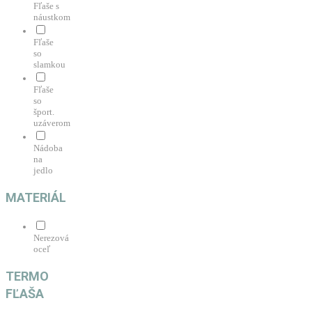
Fľaše s
náustkom
Fľaše
so
slamkou
Fľaše
so
šport.
uzáverom
Nádoba
na
jedlo
MATERIÁL
Nerezová
oceľ
TERMO
FĽAŠA