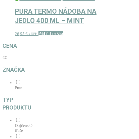
PURA TERMO NÁDOBA NA
JEDLO 400 ML – MINT
26,95
€
Pridať do košíka
s DPH
CENA
€
€
ZNAČKA
Pura
TYP
PRODUKTU
Dojčenské
fľaše