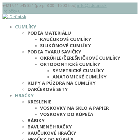
+421 911 545 321 (po-pi 8:00 - 16:00 hod)
info@sdetmi.sk
Položky 0
CUMLÍKY
PODĽA MATERIÁLU
KAUČUKOVÉ CUMLÍKY
SILIKÓNOVÉ CUMLÍKY
PODĽA TVARU SAVIČKY
OKRÚHLE/ČEREŠNIČKOVÉ CUMLÍKY
ORTODONTICKÉ CUMLÍKY
SYMETRICKÉ CUMLÍKY
ANATOMICKÉ CUMLÍKY
KLIPY A PÚZDRA NA CUMLÍKY
DARČEKOVÉ SETY
HRAČKY
KRESLENIE
VOSKOVKY NA SKLO A PAPIER
VOSKOVKY DO KÚPEĽA
BÁBIKY
BAVLNENÉ HRAČKY
KAUČUKOVÉ HRAČKY
HRAČKY DO KÚPEĽA