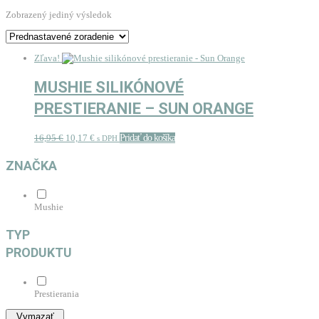
Zobrazený jediný výsledok
Zľava!
MUSHIE SILIKÓNOVÉ
PRESTIERANIE – SUN ORANGE
Pôvodná
Aktuálna
16,95
€
10,17
€
Pridať do košíka
s DPH
cena
cena
bola:
je:
ZNAČKA
16,95 €.
10,17 €.
Mushie
TYP
PRODUKTU
Prestierania
Vymazať