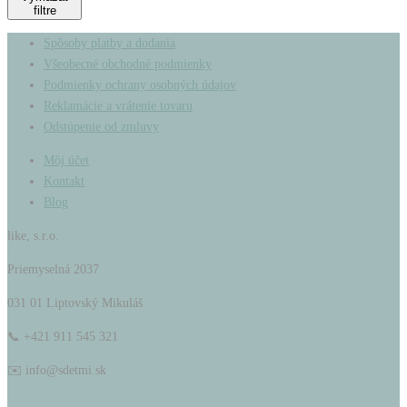
filtre
Spôsoby platby a dodania
Všeobecné obchodné podmienky
Podmienky ochrany osobných údajov
Reklamácie a vrátenie tovaru
Odstúpenie od zmluvy
Môj účet
Kontakt
Blog
like, s.r.o.
Priemyselná 2037
031 01 Liptovský Mikuláš
📞 +421 911 545 321
✉️ info@sdetmi.sk