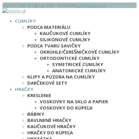
+421 911 545 321 (po-pi 8:00 - 16:00 hod)
info@sdetmi.sk
CUMLÍKY
PODĽA MATERIÁLU
KAUČUKOVÉ CUMLÍKY
SILIKÓNOVÉ CUMLÍKY
PODĽA TVARU SAVIČKY
OKRÚHLE/ČEREŠNIČKOVÉ CUMLÍKY
ORTODONTICKÉ CUMLÍKY
SYMETRICKÉ CUMLÍKY
ANATOMICKÉ CUMLÍKY
KLIPY A PÚZDRA NA CUMLÍKY
DARČEKOVÉ SETY
HRAČKY
KRESLENIE
VOSKOVKY NA SKLO A PAPIER
VOSKOVKY DO KÚPEĽA
BÁBIKY
BAVLNENÉ HRAČKY
KAUČUKOVÉ HRAČKY
HRAČKY DO KÚPEĽA
HRYZÁTKA