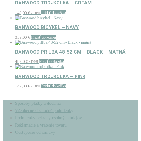
BANWOOD TROJKOLKA – CREAM
149,00
€
Pridať do košíka
s DPH
BANWOOD BICYKEL – NAVY
359,00
€
Pridať do košíka
BANWOOD PRILBA 48-52 CM – BLACK – MATNÁ
49,00
€
Pridať do košíka
s DPH
BANWOOD TROJKOLKA – PINK
149,00
€
Pridať do košíka
s DPH
Spôsoby platby a dodania
Všeobecné obchodné podmienky
Podmienky ochrany osobných údajov
Reklamácie a vrátenie tovaru
Odstúpenie od zmluvy