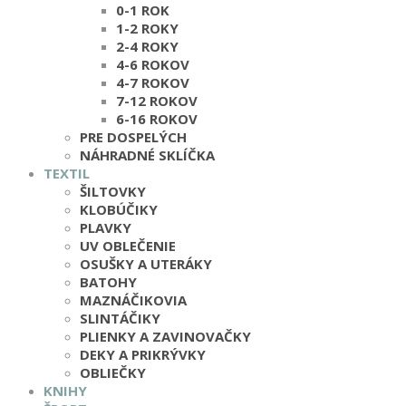
0-1 ROK
1-2 ROKY
2-4 ROKY
4-6 ROKOV
4-7 ROKOV
7-12 ROKOV
6-16 ROKOV
PRE DOSPELÝCH
NÁHRADNÉ SKLÍČKA
TEXTIL
ŠILTOVKY
KLOBÚČIKY
PLAVKY
UV OBLEČENIE
OSUŠKY A UTERÁKY
BATOHY
MAZNÁČIKOVIA
SLINTÁČIKY
PLIENKY A ZAVINOVAČKY
DEKY A PRIKRÝVKY
OBLIEČKY
KNIHY