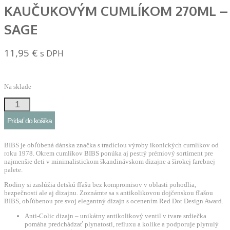
KAUČUKOVÝM CUMLÍKOM 270ML –
SAGE
11,95
€
s DPH
Na sklade
množstvo
BIBS
Pridať do košíka
antikoliková
fľaša
BIBS je obľúbená dánska značka s tradíciou výroby ikonických cumlíkov od
s
roku 1978. Okrem cumlíkov BIBS ponúka aj pestrý prémiový sortiment pre
najmenšie deti v minimalistickom škandinávskom dizajne a širokej farebnej
kaučukovým
palete.
cumlíkom
Rodiny si zaslúžia detskú fľašu bez kompromisov v oblasti pohodlia,
270ml
bezpečnosti ale aj dizajnu. Zoznámte sa s antikolikovou dojčenskou fľašou
BIBS, obľúbenou pre svoj elegantný dizajn s ocenením Red Dot Design Award.
-
Sage
Anti-Colic dizajn – unikátny antikolikový ventil v tvare srdiečka
pomáha predchádzať plynatosti, refluxu a kolike a podporuje plynulý