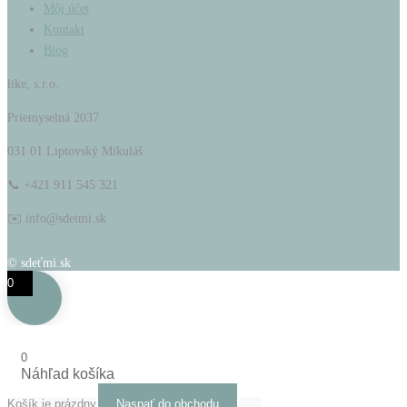
Môj účet
Kontakt
Blog
like, s.r.o.
Priemyselná 2037
031 01 Liptovský Mikuláš
📞 +421 911 545 321
✉️ info@sdetmi.sk
© sdeťmi.sk
0
0
Náhľad košíka
Košík je prázdny
Naspať do obchodu