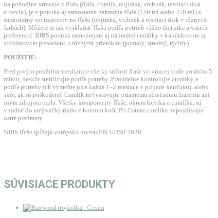
na pohodlné kŕmenie z fľaše (fľaša, cumlík, objímka, vrchnák, tesniaci disk
a lievik), je v ponuke aj samostatná náhradná fľaša (150 ml alebo 270 ml) a
samostatný set uzáverov na fľašu (objímka, vrchnák a tesniaci disk v rôznych
farbách). Môžete si tak vyskladať fľašu podľa potrieb vášho dieťatka a vašich
preferencií. BIBS ponúka samozrejme aj náhradné cumlíky v kaučukovom aj
silikónovom prevedení, s rôznymi prietokmi (pomalý, stredný, rýchly).
POUŽITIE:
Pred prvým použitím sterilizujte všetky súčasti fľaše vo vriacej vode po dobu 5
minút, neskôr sterilizujte podľa potreby. Pravidelne kontrolujte cumlíky a
podľa potreby ich vymeňte (cca každé 1–2 mesiace v prípade kaučuku), alebo
skôr, ak sú poškodené. Cumlík nevystavujte priamemu slnečnému žiareniu ani
iným zdrojom tepla. Všetky komponenty fľaše, okrem lievika a cumlíka, sú
vhodné do umývačky riadu v hornom koši. Pri čistení cumlíka nepoužívajte
ostré predmety.
BIBS fľaše spĺňajú európsku normu EN 14350:2020.
SÚVISIACE PRODUKTY