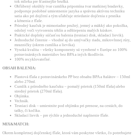
tok mlieka pre šťastnejšie brušká.
Obľúbený okrúhly tvar cumlíka pripomína tvar matkinej bradavky,
podporuje podobné umiestnenie jazyka a správnu aktívnu techniku
satia ako pri dojčení a tým uľahčuje striedanie dojčenia z prsníka
a kŕmenia z fľaše.
Prírodný kaučuk je mimoriadne pružný, jemný a mäkký ako pokožka,
odolný voči vytvoreniu trhlín a odštiepeniu malých kúskov.
Praktické doplnky súčasťou balenia (tesniaci disk, skladací lievik).
Jednoduché čistenie – vhodné aj do umývačky riadu, mikrovlnnej rúry,
mrazničky (okrem cumlíka a lievika).
Vysoká kvalita – všetky komponenty sú vyrobené v Európe zo 100%
potravinárskych materiálov bez BPA a iných škodlivín.
100% recyklovateľné.
OBSAH BALENIA:
Plastová fľaša z potravinárskeho PP bez obsahu BPA a ftalátov – 150ml
alebo 270ml.
Cumlík z prírodného kaučuku – pomalý prietok (150ml fľaša) alebo
stredný prietok (270ml fľaša).
Objímka.
Vrchnák.
Tesniaci disk – umiestnite pod objímku pri prenose, na cestách, do
tašky, či kočíka.
Skladací lievik – pre rýchle a jednoduché naplnenie fľaše.
MIX&MATCH:
Okrem kompletnej dojčenskej fľaše, ktorá vám poskytne všetko, čo potrebujete