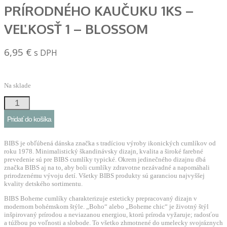
PRÍRODNÉHO KAUČUKU 1KS –
VEĽKOSŤ 1 – BLOSSOM
6,95
€
s DPH
Na sklade
množstvo
BIBS
Pridať do košíka
Boheme
cumlík
BIBS je obľúbená dánska značka s tradíciou výroby ikonických cumlíkov od
z
roku 1978. Minimalistický škandinávsky dizajn, kvalita a široké farebné
prevedenie sú pre BIBS cumlíky typické. Okrem jedinečného dizajnu dbá
prírodného
značka BIBS aj na to, aby boli cumlíky zdravotne nezávadné a napomáhali
kaučuku
prirodzenému vývoju detí. Všetky BIBS produkty sú garanciou najvyššej
kvality detského sortimentu.
1ks
BIBS Boheme cumlíky charakterizuje esteticky prepracovaný dizajn v
–
modernom bohémskom štýle. „Boho“ alebo „Boheme chic“ je životný štýl
veľkosť
inšpirovaný prírodou a neviazanou energiou, ktorú príroda vyžaruje; radosťou
a túžbou po voľnosti a slobode. To všetko zhmotnené do umelecky svojráznych
1