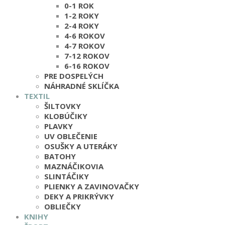
0-1 ROK
1-2 ROKY
2-4 ROKY
4-6 ROKOV
4-7 ROKOV
7-12 ROKOV
6-16 ROKOV
PRE DOSPELÝCH
NÁHRADNÉ SKLÍČKA
TEXTIL
ŠILTOVKY
KLOBÚČIKY
PLAVKY
UV OBLEČENIE
OSUŠKY A UTERÁKY
BATOHY
MAZNÁČIKOVIA
SLINTÁČIKY
PLIENKY A ZAVINOVAČKY
DEKY A PRIKRÝVKY
OBLIEČKY
KNIHY