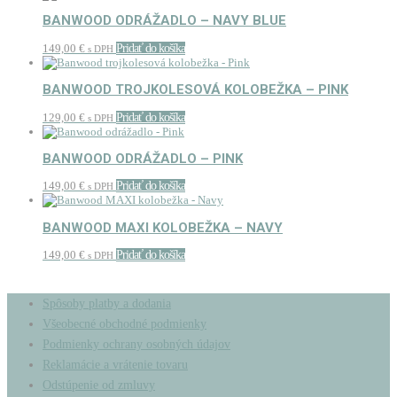
BANWOOD ODRÁŽADLO – NAVY BLUE
149,00
€
Pridať do košíka
s DPH
BANWOOD TROJKOLESOVÁ KOLOBEŽKA – PINK
129,00
€
Pridať do košíka
s DPH
BANWOOD ODRÁŽADLO – PINK
149,00
€
Pridať do košíka
s DPH
BANWOOD MAXI KOLOBEŽKA – NAVY
149,00
€
Pridať do košíka
s DPH
Spôsoby platby a dodania
Všeobecné obchodné podmienky
Podmienky ochrany osobných údajov
Reklamácie a vrátenie tovaru
Odstúpenie od zmluvy