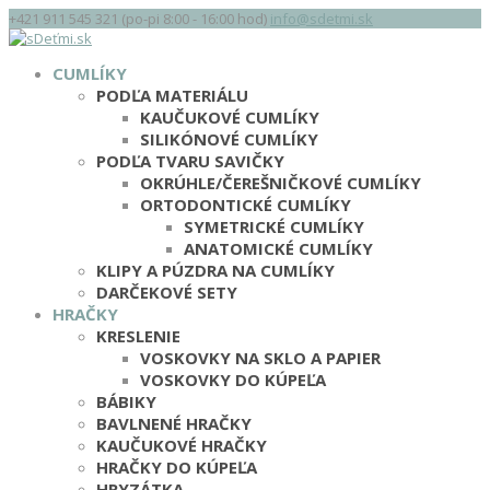
+421 911 545 321 (po-pi 8:00 - 16:00 hod)
info@sdetmi.sk
CUMLÍKY
PODĽA MATERIÁLU
KAUČUKOVÉ CUMLÍKY
SILIKÓNOVÉ CUMLÍKY
PODĽA TVARU SAVIČKY
OKRÚHLE/ČEREŠNIČKOVÉ CUMLÍKY
ORTODONTICKÉ CUMLÍKY
SYMETRICKÉ CUMLÍKY
ANATOMICKÉ CUMLÍKY
KLIPY A PÚZDRA NA CUMLÍKY
DARČEKOVÉ SETY
HRAČKY
KRESLENIE
VOSKOVKY NA SKLO A PAPIER
VOSKOVKY DO KÚPEĽA
BÁBIKY
BAVLNENÉ HRAČKY
KAUČUKOVÉ HRAČKY
HRAČKY DO KÚPEĽA
HRYZÁTKA