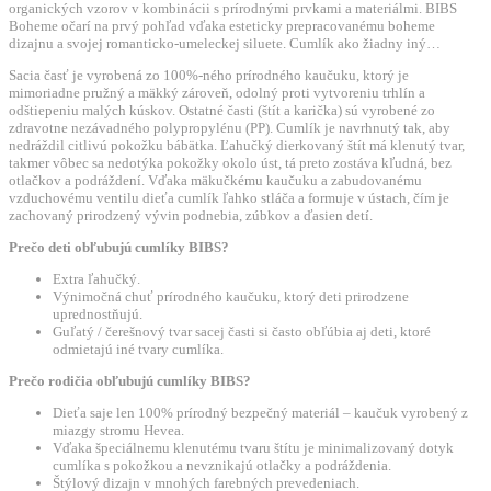
organických vzorov v kombinácii s prírodnými prvkami a materiálmi. BIBS
-
Boheme očarí na prvý pohľad vďaka esteticky prepracovanému boheme
dizajnu a svojej romanticko-umeleckej siluete. Cumlík ako žiadny iný…
Blossom
Sacia časť je vyrobená zo 100%-ného prírodného kaučuku, ktorý je
mimoriadne pružný a mäkký zároveň, odolný proti vytvoreniu trhlín a
odštiepeniu malých kúskov. Ostatné časti (štít a karička) sú vyrobené zo
zdravotne nezávadného polypropylénu (PP). Cumlík je navrhnutý tak, aby
nedráždil citlivú pokožku bábätka. Ľahučký dierkovaný štít má klenutý tvar,
takmer vôbec sa nedotýka pokožky okolo úst, tá preto zostáva kľudná, bez
otlačkov a podráždení. Vďaka mäkučkému kaučuku a zabudovanému
vzduchovému ventilu dieťa cumlík ľahko stláča a formuje v ústach, čím je
zachovaný prirodzený vývin podnebia, zúbkov a ďasien detí.
Prečo deti obľubujú cumlíky BIBS?
Extra ľahučký.
Výnimočná chuť prírodného kaučuku, ktorý deti prirodzene
uprednostňujú.
Guľatý / čerešnový tvar sacej časti si často obľúbia aj deti, ktoré
odmietajú iné tvary cumlíka.
Prečo rodičia obľubujú cumlíky BIBS?
Dieťa saje len 100% prírodný bezpečný materiál – kaučuk vyrobený z
miazgy stromu Hevea.
Vďaka špeciálnemu klenutému tvaru štítu je minimalizovaný dotyk
cumlíka s pokožkou a nevznikajú otlačky a podráždenia.
Štýlový dizajn v mnohých farebných prevedeniach.