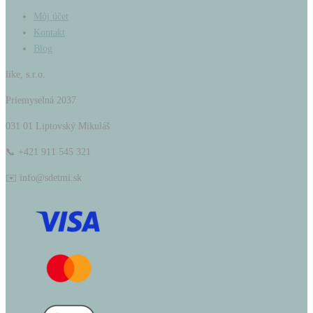
Môj účet
Kontakt
Blog
like, s.r.o.
Priemyselná 2037
031 01 Liptovský Mikuláš
📞 +421 911 545 321
✉️ info@sdetmi.sk