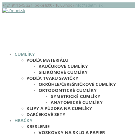
+421 911 545 321 (po-pi 8:00 - 16:00 hod)
info@sdetmi.sk
CUMLÍKY
PODĽA MATERIÁLU
KAUČUKOVÉ CUMLÍKY
SILIKÓNOVÉ CUMLÍKY
PODĽA TVARU SAVIČKY
OKRÚHLE/ČEREŠNIČKOVÉ CUMLÍKY
ORTODONTICKÉ CUMLÍKY
SYMETRICKÉ CUMLÍKY
ANATOMICKÉ CUMLÍKY
KLIPY A PÚZDRA NA CUMLÍKY
DARČEKOVÉ SETY
HRAČKY
KRESLENIE
VOSKOVKY NA SKLO A PAPIER