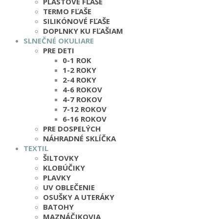
PLASTOVÉ FĽAŠE
TERMO FĽAŠE
SILIKÓNOVÉ FĽAŠE
DOPLNKY KU FĽAŠIAM
SLNEČNÉ OKULIARE
PRE DETI
0-1 ROK
1-2 ROKY
2-4 ROKY
4-6 ROKOV
4-7 ROKOV
7-12 ROKOV
6-16 ROKOV
PRE DOSPELÝCH
NÁHRADNÉ SKLÍČKA
TEXTIL
ŠILTOVKY
KLOBÚČIKY
PLAVKY
UV OBLEČENIE
OSUŠKY A UTERÁKY
BATOHY
MAZNÁČIKOVIA