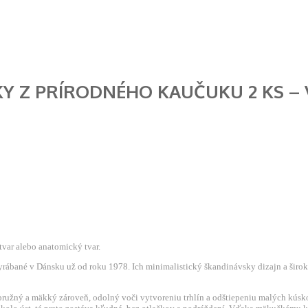
 Z PRÍRODNÉHO KAUČUKU 2 KS – V
var alebo anatomický tvar.
yrábané v Dánsku už od roku 1978. Ich minimalistický škandinávsky dizajn a širo
ružný a mäkký zároveň, odolný voči vytvoreniu trhlín a odštiepeniu malých kúsko