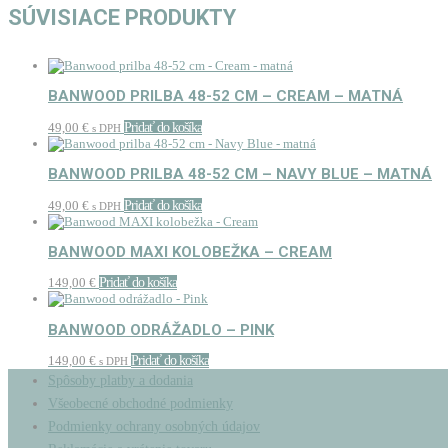
SÚVISIACE PRODUKTY
BANWOOD PRILBA 48-52 CM – CREAM – MATNÁ
49,00
€
Pridať do košíka
s DPH
BANWOOD PRILBA 48-52 CM – NAVY BLUE – MATNÁ
49,00
€
Pridať do košíka
s DPH
BANWOOD MAXI KOLOBEŽKA – CREAM
149,00
€
Pridať do košíka
BANWOOD ODRÁŽADLO – PINK
149,00
€
Pridať do košíka
s DPH
Spôsoby platby a dodania
Všeobecné obchodné podmienky
Podmienky ochrany osobných údajov