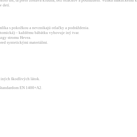
 okolo úst, tá preto zostáva kľudná, bez otlačkov a podráždení. Vďaka mäkučkém
 detí.
líka s pokožkou a nevznikajú otlačky a podráždenia.
natomická) – každému bábätku vyhovuje iný tvar.
azgy stromu Hevea.
red syntetickými materiálmi.
a iných škodlivých látok.
 štandardom EN 1400+A2.