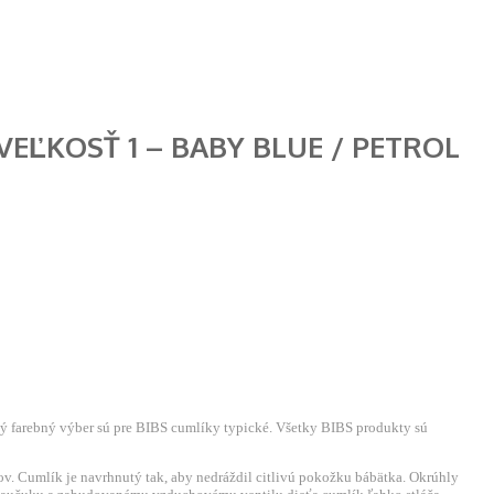
EĽKOSŤ 1 – BABY BLUE / PETROL
ký farebný výber sú pre BIBS cumlíky typické. Všetky BIBS produkty sú
v. Cumlík je navrhnutý tak, aby nedráždil citlivú pokožku bábätka. Okrúhly