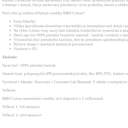
krúžok s vetracími otvormi má klenutý tvar, takmer vôbec sa nedotýka pokožky
a formuje v ústach, čím je zachovaný prirodzený vývin podnebia, ďasien a zúbkov
2
ks
Prečo deti aj rodičia obľubujú cumlíky BIBS Colour?
-
Extra ľahučký.
Vďaka špeciálnemu klenutému tvaru krúžku je minimalizovaný dotyk cum
veľkosť
Na výber 3 rôzne tvary sacej časti (okrúhla čerešničková, symetrická a a
1
Dieťa saje len 100% prírodný bezpečný materiál – kaučuk vyrobený z mi
Výnimočná chuť prírodného kaučuku, deti ho prirodzene uprednostňujú p
-
Štýlový dizajn v mnohých farebných prevedeniach.
Baby
Vyrobené v EU.
Blue
Zloženie:
/
Sacia časť: 100% prírodný kaučuk
Petrol
Ostatné časti: polypropylén (PP) potravinárskej kvality. Bez BPA, PVC, ftalátov 
Vyrobené v Dánsku. Testované v Consumer Lab Denmark. V súlade s európskym
Veľkosti:
BIBS Colour anatomické cumlíky sú k dispozícii v 2 veľkostiach.
Veľkosť 1: 0-6 mesiacov
Veľkosť 2: od 6 mesiacov