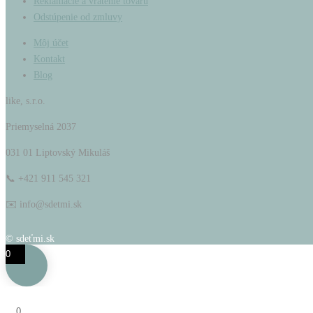
Reklamácie a vrátenie tovaru
Odstúpenie od zmluvy
Môj účet
Kontakt
Blog
like, s.r.o.
Priemyselná 2037
031 01 Liptovský Mikuláš
📞 +421 911 545 321
✉️ info@sdetmi.sk
© sdeťmi.sk
0
0