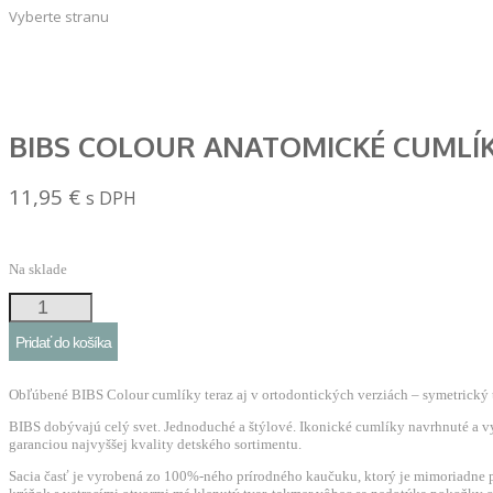
Vyberte stranu
BIBS COLOUR ANATOMICKÉ CUMLÍKY
11,95
€
s DPH
Na sklade
množstvo
BIBS
Pridať do košíka
Colour
anatomické
Obľúbené BIBS Colour cumlíky teraz aj v ortodontických verziách – symetrický t
cumlíky
BIBS dobývajú celý svet. Jednoduché a štýlové. Ikonické cumlíky navrhnuté a v
z
garanciou najvyššej kvality detského sortimentu.
prírodného
Sacia časť je vyrobená zo 100%-ného prírodného kaučuku, ktorý je mimoriadne p
kaučuku