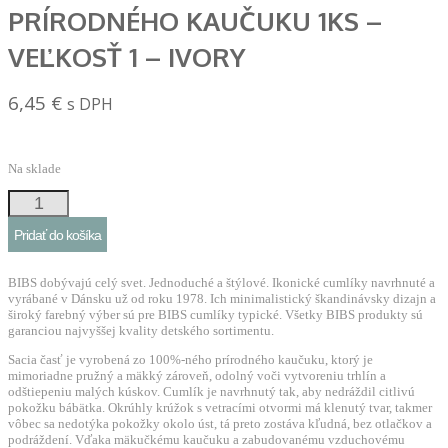
PRÍRODNÉHO KAUČUKU 1KS –
VEĽKOSŤ 1 – IVORY
6,45
€
s DPH
Na sklade
množstvo
BIBS
Pridať do košíka
Colour
cumlík
BIBS dobývajú celý svet. Jednoduché a štýlové. Ikonické cumlíky navrhnuté a
z
vyrábané v Dánsku už od roku 1978. Ich minimalistický škandinávsky dizajn a
široký farebný výber sú pre BIBS cumlíky typické. Všetky BIBS produkty sú
prírodného
garanciou najvyššej kvality detského sortimentu.
kaučuku
Sacia časť je vyrobená zo 100%-ného prírodného kaučuku, ktorý je
1ks
mimoriadne pružný a mäkký zároveň, odolný voči vytvoreniu trhlín a
odštiepeniu malých kúskov. Cumlík je navrhnutý tak, aby nedráždil citlivú
–
pokožku bábätka. Okrúhly krúžok s vetracími otvormi má klenutý tvar, takmer
veľkosť
vôbec sa nedotýka pokožky okolo úst, tá preto zostáva kľudná, bez otlačkov a
podráždení. Vďaka mäkučkému kaučuku a zabudovanému vzduchovému
1