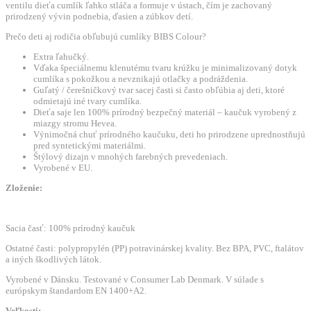
ventilu dieťa cumlík ľahko stláča a formuje v ústach, čím je zachovaný
-
prirodzený vývin podnebia, ďasien a zúbkov detí.
Ivory
Prečo deti aj rodičia obľubujú cumlíky BIBS Colour?
Extra ľahučký.
Vďaka špeciálnemu klenutému tvaru krúžku je minimalizovaný dotyk
cumlíka s pokožkou a nevznikajú otlačky a podráždenia.
Guľatý / čerešničkový tvar sacej časti si často obľúbia aj deti, ktoré
odmietajú iné tvary cumlíka.
Dieťa saje len 100% prírodný bezpečný materiál – kaučuk vyrobený z
miazgy stromu Hevea.
Výnimočná chuť prírodného kaučuku, deti ho prirodzene uprednostňujú
pred syntetickými materiálmi.
Štýlový dizajn v mnohých farebných prevedeniach.
Vyrobené v EU.
Zloženie:
Sacia časť: 100% prírodný kaučuk
Ostatné časti: polypropylén (PP) potravinárskej kvality. Bez BPA, PVC, ftalátov
a iných škodlivých látok.
Vyrobené v Dánsku. Testované v Consumer Lab Denmark. V súlade s
európskym štandardom EN 1400+A2.
Veľkosti: