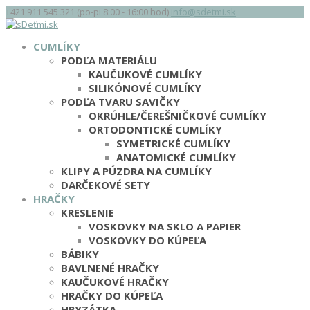
+421 911 545 321 (po-pi 8:00 - 16:00 hod)
info@sdetmi.sk
CUMLÍKY
PODĽA MATERIÁLU
KAUČUKOVÉ CUMLÍKY
SILIKÓNOVÉ CUMLÍKY
PODĽA TVARU SAVIČKY
OKRÚHLE/ČEREŠNIČKOVÉ CUMLÍKY
ORTODONTICKÉ CUMLÍKY
SYMETRICKÉ CUMLÍKY
ANATOMICKÉ CUMLÍKY
KLIPY A PÚZDRA NA CUMLÍKY
DARČEKOVÉ SETY
HRAČKY
KRESLENIE
VOSKOVKY NA SKLO A PAPIER
VOSKOVKY DO KÚPEĽA
BÁBIKY
BAVLNENÉ HRAČKY
KAUČUKOVÉ HRAČKY
HRAČKY DO KÚPEĽA
HRYZÁTKA