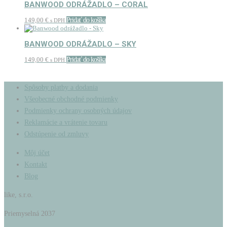
BANWOOD ODRÁŽADLO – CORAL
149,00
€
Pridať do košíka
s DPH
BANWOOD ODRÁŽADLO – SKY
149,00
€
Pridať do košíka
s DPH
Spôsoby platby a dodania
Všeobecné obchodné podmienky
Podmienky ochrany osobných údajov
Reklamácie a vrátenie tovaru
Odstúpenie od zmluvy
Môj účet
Kontakt
Blog
like, s.r.o.
Priemyselná 2037