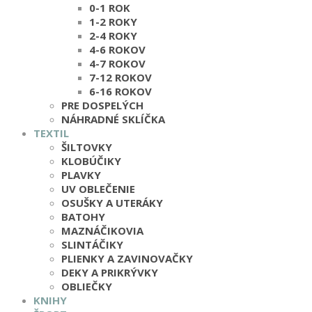
0-1 ROK
1-2 ROKY
2-4 ROKY
4-6 ROKOV
4-7 ROKOV
7-12 ROKOV
6-16 ROKOV
PRE DOSPELÝCH
NÁHRADNÉ SKLÍČKA
TEXTIL
ŠILTOVKY
KLOBÚČIKY
PLAVKY
UV OBLEČENIE
OSUŠKY A UTERÁKY
BATOHY
MAZNÁČIKOVIA
SLINTÁČIKY
PLIENKY A ZAVINOVAČKY
DEKY A PRIKRÝVKY
OBLIEČKY
KNIHY