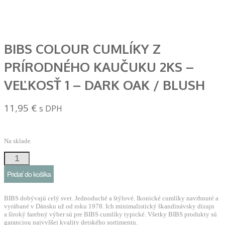
BIBS COLOUR CUMLÍKY Z
PRÍRODNÉHO KAUČUKU 2KS –
VEĽKOSŤ 1 – DARK OAK / BLUSH
11,95
€
s DPH
Na sklade
množstvo
BIBS
Pridať do košíka
Colour
cumlíky
BIBS dobývajú celý svet. Jednoduché a štýlové. Ikonické cumlíky navrhnuté a
z
vyrábané v Dánsku už od roku 1978. Ich minimalistický škandinávsky dizajn
a široký farebný výber sú pre BIBS cumlíky typické. Všetky BIBS produkty sú
prírodného
garanciou najvyššej kvality detského sortimentu.