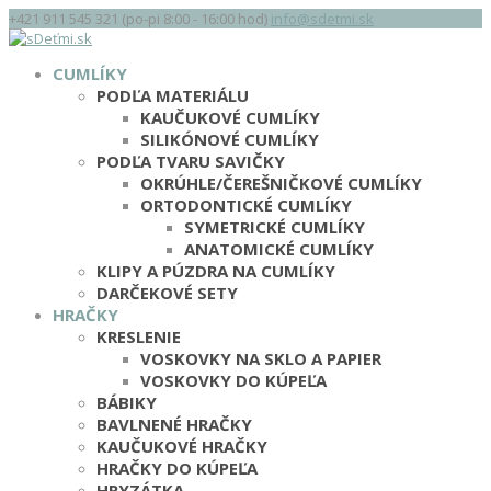
+421 911 545 321 (po-pi 8:00 - 16:00 hod)
info@sdetmi.sk
CUMLÍKY
PODĽA MATERIÁLU
KAUČUKOVÉ CUMLÍKY
SILIKÓNOVÉ CUMLÍKY
PODĽA TVARU SAVIČKY
OKRÚHLE/ČEREŠNIČKOVÉ CUMLÍKY
ORTODONTICKÉ CUMLÍKY
SYMETRICKÉ CUMLÍKY
ANATOMICKÉ CUMLÍKY
KLIPY A PÚZDRA NA CUMLÍKY
DARČEKOVÉ SETY
HRAČKY
KRESLENIE
VOSKOVKY NA SKLO A PAPIER
VOSKOVKY DO KÚPEĽA
BÁBIKY
BAVLNENÉ HRAČKY
KAUČUKOVÉ HRAČKY
HRAČKY DO KÚPEĽA
HRYZÁTKA