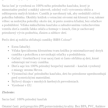
kaučuku
Sacia časť je vyrobená zo 100%-ného prírodného kaučuku, ktorý je
2ks
mimoriadne pružný a mäkký zároveň, odolný voči vytvoreniu trhlín a
odštiepeniu malých kúskov. Cumlík je navrhnutý tak, aby nedráždil citlivú
-
pokožku bábätka. Okrúhly krúžok s vetracími otvormi má klenutý tvar, takmer
veľkosť
vôbec sa nedotýka pokožky okolo úst, tá preto zostáva kľudná, bez otlačkov
a podráždení. Vďaka mäkučkému kaučuku a zabudovanému vzduchovému
1
ventilu dieťa cumlík ľahko stláča a formuje v ústach, čím je zachovaný
-
prirodzený vývin podnebia, ďasien a zúbkov detí.
Dark
Prečo deti aj rodičia obľubujú cumlíky BIBS Colour?
Oak
Extra ľahučký.
/
Vďaka špeciálnemu klenutému tvaru krúžku je minimalizovaný dotyk
Blush
cumlíka s pokožkou a nevznikajú otlačky a podráždenia.
Guľatý / čerešničkový tvar sacej časti si často obľúbia aj deti, ktoré
odmietajú iné tvary cumlíka.
Dieťa saje len 100% prírodný bezpečný materiál – kaučuk vyrobený
z miazgy stromu Hevea.
Výnimočná chuť prírodného kaučuku, deti ho prirodzene uprednostňujú
pred syntetickými materiálmi.
Štýlový dizajn v mnohých farebných prevedeniach.
Vyrobené v EU.
Zloženie:
Sacia časť: 100% prírodný kaučuk
Ostatné časti: polypropylén (PP) potravinárskej kvality. Bez BPA, PVC, ftalátov