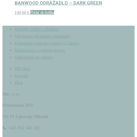
BANWOOD ODRÁŽADLO – DARK GREEN
149,00
€
Pridať do košíka
Spôsoby platby a dodania
Všeobecné obchodné podmienky
Podmienky ochrany osobných údajov
Reklamácie a vrátenie tovaru
Odstúpenie od zmluvy
Môj účet
Kontakt
Blog
like, s.r.o.
Priemyselná 2037
031 01 Liptovský Mikuláš
📞 +421 911 545 321