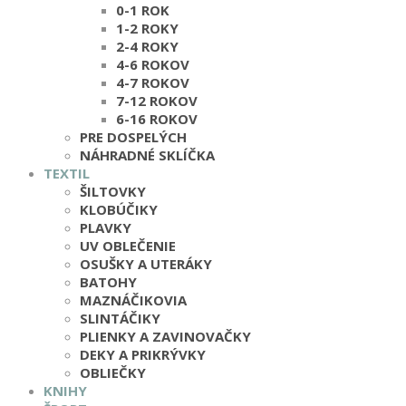
0-1 ROK
1-2 ROKY
2-4 ROKY
4-6 ROKOV
4-7 ROKOV
7-12 ROKOV
6-16 ROKOV
PRE DOSPELÝCH
NÁHRADNÉ SKLÍČKA
TEXTIL
ŠILTOVKY
KLOBÚČIKY
PLAVKY
UV OBLEČENIE
OSUŠKY A UTERÁKY
BATOHY
MAZNÁČIKOVIA
SLINTÁČIKY
PLIENKY A ZAVINOVAČKY
DEKY A PRIKRÝVKY
OBLIEČKY
KNIHY