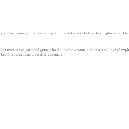
 bavlny, jemnej k pokožke a príjemnej na dotyk a z ekologickej výplne z recyklo
ch materiálov (prírodná guma z kaučukového stromu, bavlna a recyklované výplne, 
ktorú tak chránime pre ďalšie generácie.