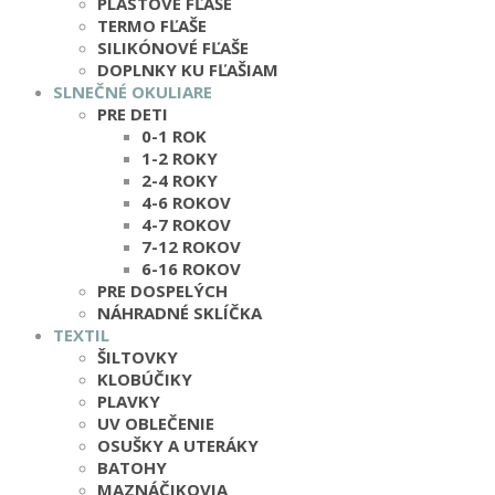
PLASTOVÉ FĽAŠE
TERMO FĽAŠE
SILIKÓNOVÉ FĽAŠE
DOPLNKY KU FĽAŠIAM
SLNEČNÉ OKULIARE
PRE DETI
0-1 ROK
1-2 ROKY
2-4 ROKY
4-6 ROKOV
4-7 ROKOV
7-12 ROKOV
6-16 ROKOV
PRE DOSPELÝCH
NÁHRADNÉ SKLÍČKA
TEXTIL
ŠILTOVKY
KLOBÚČIKY
PLAVKY
UV OBLEČENIE
OSUŠKY A UTERÁKY
BATOHY
MAZNÁČIKOVIA