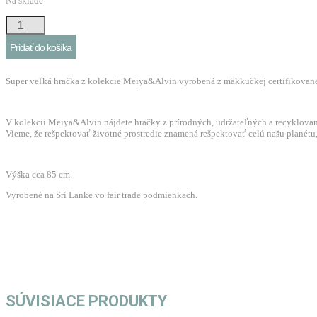
Na sklade
množstvo
Meiya&Alvin
Pridať do košíka
XXL
veľká
Super veľká hračka z kolekcie Meiya&Alvin vyrobená z mäkkučkej certifikovanej
plyšová
hračka
V kolekcii Meiya&Alvin nájdete hračky z prírodných, udržateľných a recyklovaný
-
Vieme, že rešpektovať životné prostredie znamená rešpektovať celú našu planétu, 
sloník
Alvin
Výška cca 85 cm.
Vyrobené na Srí Lanke vo fair trade podmienkach.
SÚVISIACE PRODUKTY