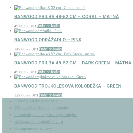
BANWOOD PRILBA 48-52 CM – CORAL – MATNÁ
49,00
€
Pridať do košíka
s DPH
BANWOOD ODRÁŽADLO – PINK
149,00
€
Pridať do košíka
s DPH
BANWOOD PRILBA 48-52 CM – DARK GREEN – MATNÁ
49,00
€
Pridať do košíka
s DPH
BANWOOD TROJKOLESOVÁ KOLOBEŽKA – GREEN
129,00
€
Pridať do košíka
s DPH
Spôsoby platby a dodania
Všeobecné obchodné podmienky
Podmienky ochrany osobných údajov
Reklamácie a vrátenie tovaru
Odstúpenie od zmluvy