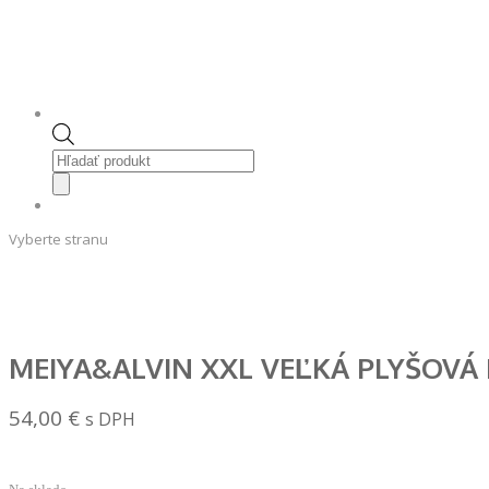
Products
search
Vyberte stranu
MEIYA&ALVIN XXL VEĽKÁ PLYŠOVÁ 
54,00
€
s DPH