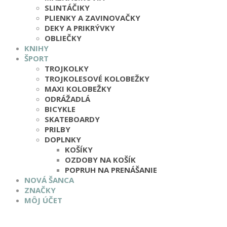
SLINTÁČIKY
PLIENKY A ZAVINOVAČKY
DEKY A PRIKRÝVKY
OBLIEČKY
KNIHY
ŠPORT
TROJKOLKY
TROJKOLESOVÉ KOLOBEŽKY
MAXI KOLOBEŽKY
ODRÁŽADLÁ
BICYKLE
SKATEBOARDY
PRILBY
DOPLNKY
KOŠÍKY
OZDOBY NA KOŠÍK
POPRUH NA PRENÁŠANIE
NOVÁ ŠANCA
ZNAČKY
MÔJ ÚČET