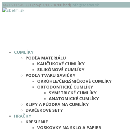
+421 911 545 321 (po-pi 8:00 - 16:00 hod)
info@sdetmi.sk
CUMLÍKY
PODĽA MATERIÁLU
KAUČUKOVÉ CUMLÍKY
SILIKÓNOVÉ CUMLÍKY
PODĽA TVARU SAVIČKY
OKRÚHLE/ČEREŠNIČKOVÉ CUMLÍKY
ORTODONTICKÉ CUMLÍKY
SYMETRICKÉ CUMLÍKY
ANATOMICKÉ CUMLÍKY
KLIPY A PÚZDRA NA CUMLÍKY
DARČEKOVÉ SETY
HRAČKY
KRESLENIE
VOSKOVKY NA SKLO A PAPIER