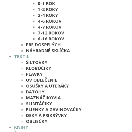
0-1 ROK
1-2 ROKY
2-4 ROKY
4-6 ROKOV
4-7 ROKOV
7-12 ROKOV
6-16 ROKOV
PRE DOSPELÝCH
NÁHRADNÉ SKLÍČKA
TEXTIL
ŠILTOVKY
KLOBÚČIKY
PLAVKY
UV OBLEČENIE
OSUŠKY A UTERÁKY
BATOHY
MAZNÁČIKOVIA
SLINTÁČIKY
PLIENKY A ZAVINOVAČKY
DEKY A PRIKRÝVKY
OBLIEČKY
KNIHY