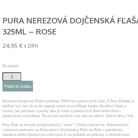
PURA NEREZOVÁ DOJČENSKÁ FĽAŠ
325ML – ROSE
24,95
€
s DPH
Na sklade
množstvo
Pura
Pridať do košíka
nerezová
dojčenská
Konečne bezpečná fľaša vyrobená 100% bez plastových častí. S Pura fľašami si
fľaša
môžete byť istí, že sa do nápoja vnútri neuvoľňujú žiadne škodlivé látky a
toxíny, ani príchute a pachy ako je tomu u plastových fliaš alebo fliaš s
325ml
plastovými vrchnákmi. Na ničom nezáleží viac ako na zdraví Vašich detí a Vás.
-
Pura fľaše sa navyše prispôsobujú a “rastú” s Vašim dieťaťom. Jednoduchou
Rose
výmenou uzáverov sa fľaša mení z dojčenskej fľaše na fľašu s náustkom,
slamkou alebo športovým uzáverom či na pohárik na príkrmy a občerstvenie.