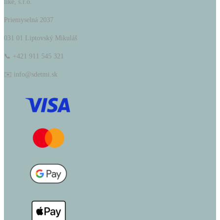
like, s.r.o.
Priemyselná 2037
031 01 Liptovský Mikuláš
📞 +421 911 545 321
✉️ info@sdetmi.sk