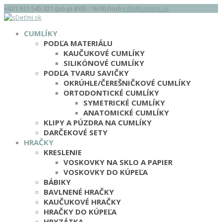
+421 911 545 321 (po-pi 8:00 - 16:00 hod)
info@sdetmi.sk
CUMLÍKY
PODĽA MATERIÁLU
KAUČUKOVÉ CUMLÍKY
SILIKÓNOVÉ CUMLÍKY
PODĽA TVARU SAVIČKY
OKRÚHLE/ČEREŠNIČKOVÉ CUMLÍKY
ORTODONTICKÉ CUMLÍKY
SYMETRICKÉ CUMLÍKY
ANATOMICKÉ CUMLÍKY
KLIPY A PÚZDRA NA CUMLÍKY
DARČEKOVÉ SETY
HRAČKY
KRESLENIE
VOSKOVKY NA SKLO A PAPIER
VOSKOVKY DO KÚPEĽA
BÁBIKY
BAVLNENÉ HRAČKY
KAUČUKOVÉ HRAČKY
HRAČKY DO KÚPEĽA
HRYZÁTKA