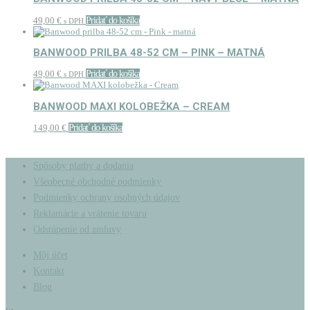
49,00
€
Pridať do košíka
s DPH
BANWOOD PRILBA 48-52 CM – PINK – MATNÁ
49,00
€
Pridať do košíka
s DPH
BANWOOD MAXI KOLOBEŽKA – CREAM
149,00
€
Pridať do košíka
Spôsoby platby a dodania
Všeobecné obchodné podmienky
Podmienky ochrany osobných údajov
Reklamácie a vrátenie tovaru
Odstúpenie od zmluvy
Môj účet
Kontakt
Blog