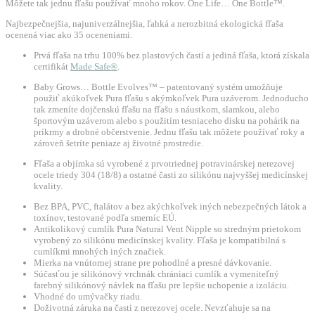
Môžete tak jednu fľašu používať mnoho rokov. One Life… One Bottle™.
Najbezpečnejšia, najuniverzálnejšia, ľahká a nerozbitná ekologická fľaša
ocenená viac ako 35 oceneniami.
Prvá fľaša na trhu 100% bez plastových častí a jediná fľaša, ktorá získala
certifikát
Made Safe®
.
Baby Grows… Bottle Evolves™ – patentovaný systém umožňuje
použiť akúkoľvek Pura fľašu s akýmkoľvek Pura uzáverom. Jednoducho
tak zmeníte dojčenskú fľašu na fľašu s náustkom, slamkou, alebo
športovým uzáverom alebo s použitím tesniaceho disku na pohárik na
príkrmy a drobné občerstvenie. Jednu fľašu tak môžete používať roky a
zároveň šetríte peniaze aj životné prostredie.
Fľaša a objímka sú vyrobené z prvotriednej potravinárskej nerezovej
ocele triedy 304 (18/8) a ostatné časti zo silikónu najvyššej medicínskej
kvality.
Bez BPA, PVC, ftalátov a bez akýchkoľvek iných nebezpečných látok a
toxínov, testované podľa smerníc EÚ.
Antikolikový cumlík Pura Natural Vent Nipple so stredným prietokom
vyrobený zo silikónu medicínskej kvality. Fľaša je kompatibilná s
cumlíkmi mnohých iných značiek.
Mierka na vnútornej strane pre pohodlné a presné dávkovanie.
Súčasťou je silikónový vrchnák chrániaci cumlík a vymeniteľný
farebný silikónový návlek na fľašu pre lepšie uchopenie a izoláciu.
Vhodné do umývačky riadu.
Doživotná záruka na časti z nerezovej ocele. Nevzťahuje sa na