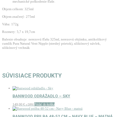
mechanické poškodenie fľaše.
Objem celkom: 325ml
Objem značený: 275ml
Váha: 172g
Rozmery: 5,7 x 19,7cm
Balenie obsahuje: nerezovú fľašu 325ml, nerezovú objímku, antikolikový
cumlík Pura Natural Vent Nipple (stredný prietok), silikónový návlek,
silikónový vrchnák
SÚVISIACE PRODUKTY
BANWOOD ODRÁŽADLO – SKY
149,00
€
Pridať do košíka
s DPH
BANWOOD PRILBA 48-52 CM – NAVY BLUE – MATNÁ