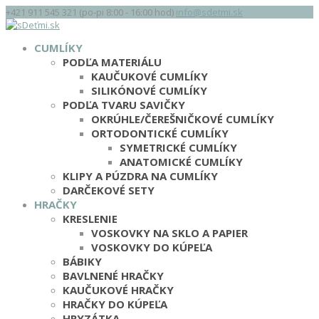
+421 911 545 321 (po-pi 8:00 - 16:00 hod)
info@sdetmi.sk
CUMLÍKY
PODĽA MATERIÁLU
KAUČUKOVÉ CUMLÍKY
SILIKÓNOVÉ CUMLÍKY
PODĽA TVARU SAVIČKY
OKRÚHLE/ČEREŠNIČKOVÉ CUMLÍKY
ORTODONTICKÉ CUMLÍKY
SYMETRICKÉ CUMLÍKY
ANATOMICKÉ CUMLÍKY
KLIPY A PÚZDRA NA CUMLÍKY
DARČEKOVÉ SETY
HRAČKY
KRESLENIE
VOSKOVKY NA SKLO A PAPIER
VOSKOVKY DO KÚPEĽA
BÁBIKY
BAVLNENÉ HRAČKY
KAUČUKOVÉ HRAČKY
HRAČKY DO KÚPEĽA
HRYZÁTKA