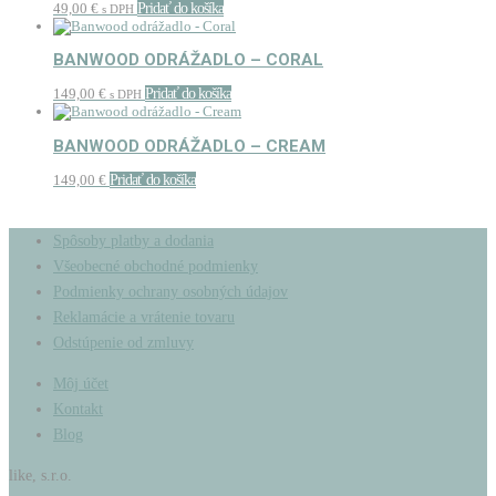
49,00
€
Pridať do košíka
s DPH
BANWOOD ODRÁŽADLO – CORAL
149,00
€
Pridať do košíka
s DPH
BANWOOD ODRÁŽADLO – CREAM
149,00
€
Pridať do košíka
Spôsoby platby a dodania
Všeobecné obchodné podmienky
Podmienky ochrany osobných údajov
Reklamácie a vrátenie tovaru
Odstúpenie od zmluvy
Môj účet
Kontakt
Blog
like, s.r.o.