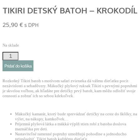
TIKIRI DETSKÝ BATOH – KROKODÍL
25,90
€
s DPH
Na sklade
množstvo
Tikiri
Pridať do košíka
detský
batoh
Rozkošný Tikiri batoh s motívom safari zvieratka dá vášmu dieťatku pocit
-
nezávislosti a sebadôvery. Mäkučký plyšový ruksak Tikiri s pevnými popruhmi
je skvelou voľbou, ak hľadáte pre detičky prvý batoh, kam môžu odložiť svoje
Krokodíl
cennosti a zobrať ich so sebou kdekoľvek.
Mäkučký kamarát, ktorý bude sprevádzať detičky na ceste do škôlky, na
výlet, na nákupy, kamkoľvek…
Príjemná plyšová látka a mäkká výplň stien robí z batoha doslova
maznáčika pre deti.
Nastaviteľné ramenné popruhy umožňujú pohodlne a jednoducho
prispôsobiť Tikiri batoh každému dieťaťu.