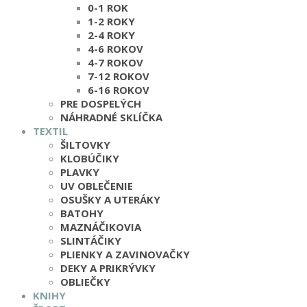
0-1 ROK
1-2 ROKY
2-4 ROKY
4-6 ROKOV
4-7 ROKOV
7-12 ROKOV
6-16 ROKOV
PRE DOSPELÝCH
NÁHRADNÉ SKLÍČKA
TEXTIL
ŠILTOVKY
KLOBÚČIKY
PLAVKY
UV OBLEČENIE
OSUŠKY A UTERÁKY
BATOHY
MAZNÁČIKOVIA
SLINTÁČIKY
PLIENKY A ZAVINOVAČKY
DEKY A PRIKRÝVKY
OBLIEČKY
KNIHY