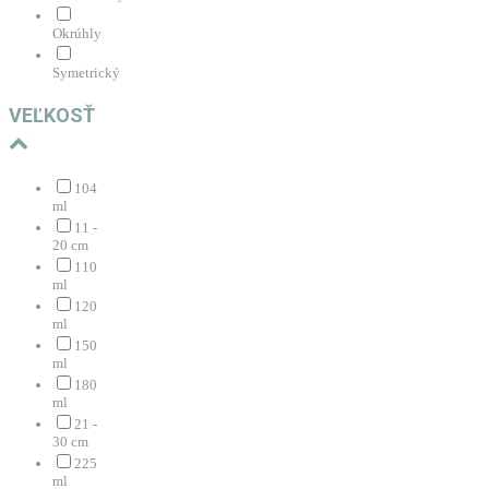
Okrúhly
Symetrický
VEĽKOSŤ
104
ml
11 -
20 cm
110
ml
120
ml
150
ml
180
ml
21 -
30 cm
225
ml