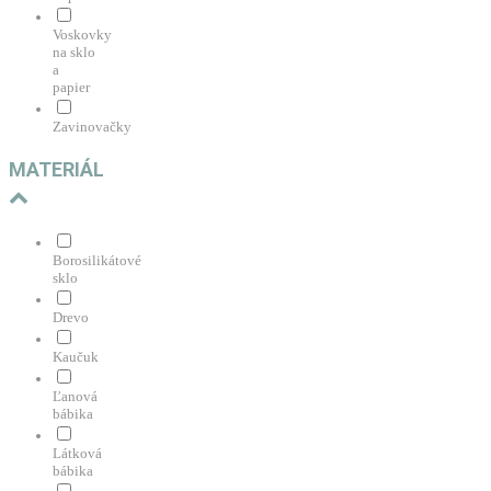
Voskovky
na sklo
a
papier
Zavinovačky
MATERIÁL
Borosilikátové
sklo
Drevo
Kaučuk
Ľanová
bábika
Látková
bábika