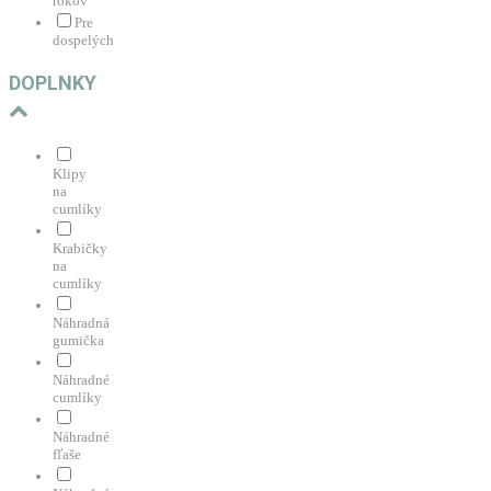
rokov
Pre
dospelých
DOPLNKY
Klipy
na
cumlíky
Krabičky
na
cumlíky
Náhradná
gumička
Náhradné
cumlíky
Náhradné
fľaše