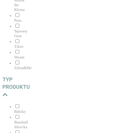
Musik
für
Kleine
Pura
Squeasy
Gear
Tikiri
Woam
Zebra&Me
TYP
PRODUKTU
Bábiky
Baseball
šiltovka