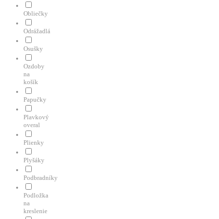
Obliečky
Odrážadlá
Osušky
Ozdoby
na
košík
Papučky
Plavkový
overal
Plienky
Plyšáky
Podbradníky
Podložka
na
kreslenie