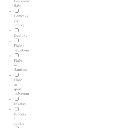
Dojčenské
fľaše
Domčeky
pre
bábiky
Doplnky
Fľaše s
náustkom
Fľaše
so
slamkou
Fľaše
so
šport.
uzáverom
Hŕkalky
Hrnčeky
a
poháre