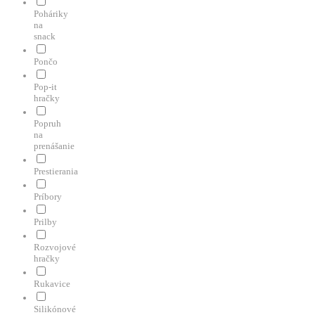
Poháriky
na
snack
Pončo
Pop-it
hračky
Popruh
na
prenášanie
Prestierania
Príbory
Prilby
Rozvojové
hračky
Rukavice
Silikónové