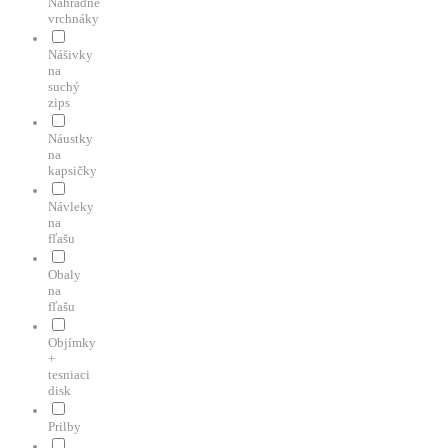
Náhradné
vrchnáky
Nášivky
na
suchý
zips
Náustky
na
kapsičky
Návleky
na
fľašu
Obaly
na
fľašu
Objímky
+
tesniaci
disk
Prilby