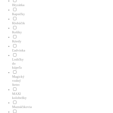
Hryzátka
Kapsičky
Klobúčik
Košíky
Kriedy
Ľadvinka
Lodičky
do
kúpeľa
Magický
vodný
štetec
MAXI
kolobežky
Maznáčikovia