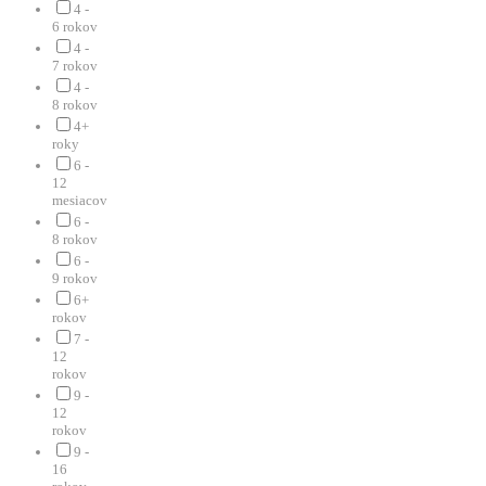
4 -
6 rokov
4 -
7 rokov
4 -
8 rokov
4+
roky
6 -
12
mesiacov
6 -
8 rokov
6 -
9 rokov
6+
rokov
7 -
12
rokov
9 -
12
rokov
9 -
16