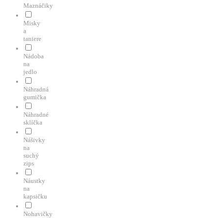
Maznáčiky
Misky
a
taniere
Nádoba
na
jedlo
Náhradná
gumička
Náhradné
sklíčka
Nášivky
na
suchý
zips
Náustky
na
kapsičku
Nohavičky