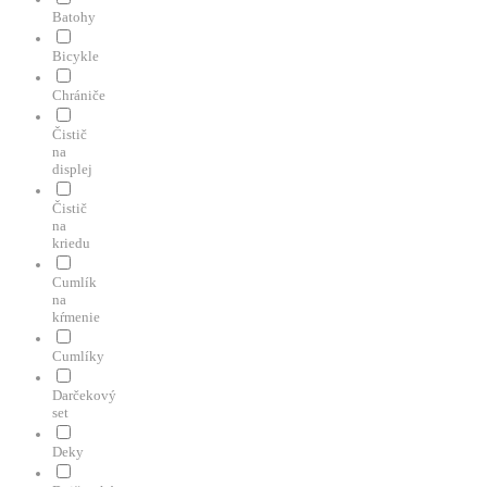
Batohy
Bicykle
Chrániče
Čistič
na
displej
Čistič
na
kriedu
Cumlík
na
kŕmenie
Cumlíky
Darčekový
set
Deky