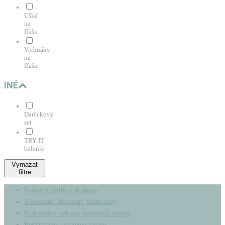
Ušká
na
fľašu
Vrchnáky
na
fľašu
INÉ
Darčekový
set
TRY IT
balenie
Vymazať
filtre
Spôsoby platby a dodania
Všeobecné obchodné podmienky
Podmienky ochrany osobných údajov
Reklamácie a vrátenie tovaru