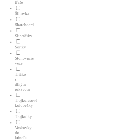
fľaše
Šiltovka
Skateboard
Slintáčiky
Šortky
Stohovacie
veže
Tričko
s
dlhým
rukávom
Trojkolesové
kolobežky
Trojkolky
Voskovky
do
kúpeľa