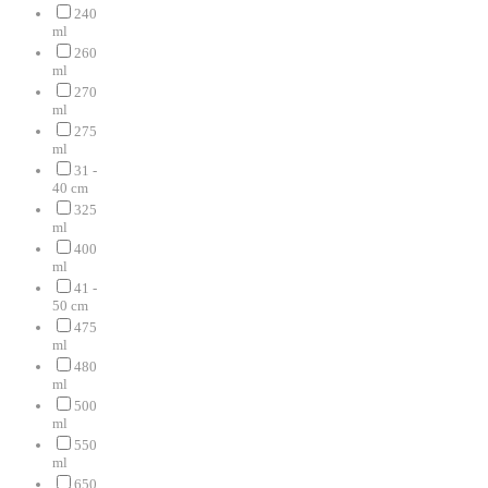
240
ml
260
ml
270
ml
275
ml
31 -
40 cm
325
ml
400
ml
41 -
50 cm
475
ml
480
ml
500
ml
550
ml
650