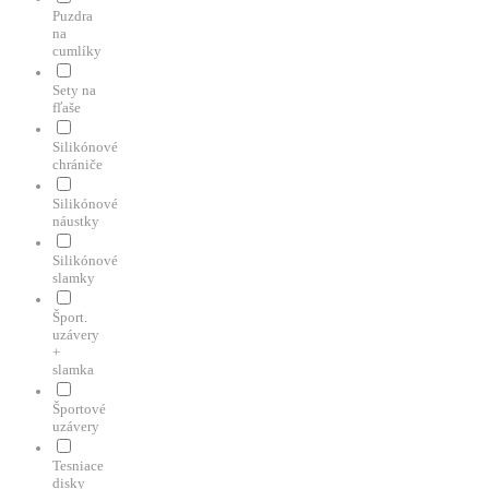
Puzdra
na
cumlíky
Sety na
fľaše
Silikónové
chrániče
Silikónové
náustky
Silikónové
slamky
Šport.
uzávery
+
slamka
Športové
uzávery
Tesniace
disky