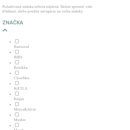
Požadovaná stránka nebola nájdená. Skúste spresniť vaše
hľadanie, alebo použite navigáciu na vrchu stránky.
ZNAČKA
Banwood
BIBS
Bonikka
ChooMee
KiETLA
Kitpas
Meiya&Alvin
Mushie