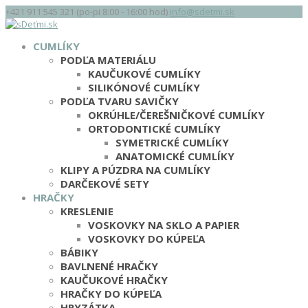
+421 911 545 321 (po-pi 8:00 - 16:00 hod)
info@sdetmi.sk
CUMLÍKY
PODĽA MATERIÁLU
KAUČUKOVÉ CUMLÍKY
SILIKÓNOVÉ CUMLÍKY
PODĽA TVARU SAVIČKY
OKRÚHLE/ČEREŠNIČKOVÉ CUMLÍKY
ORTODONTICKÉ CUMLÍKY
SYMETRICKÉ CUMLÍKY
ANATOMICKÉ CUMLÍKY
KLIPY A PÚZDRA NA CUMLÍKY
DARČEKOVÉ SETY
HRAČKY
KRESLENIE
VOSKOVKY NA SKLO A PAPIER
VOSKOVKY DO KÚPEĽA
BÁBIKY
BAVLNENÉ HRAČKY
KAUČUKOVÉ HRAČKY
HRAČKY DO KÚPEĽA
HRYZÁTKA