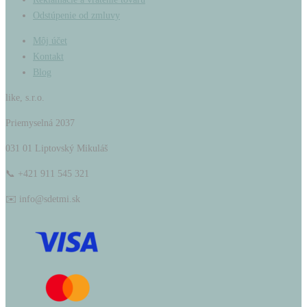
Odstúpenie od zmluvy
Môj účet
Kontakt
Blog
like, s.r.o.
Priemyselná 2037
031 01 Liptovský Mikuláš
📞 +421 911 545 321
✉️ info@sdetmi.sk