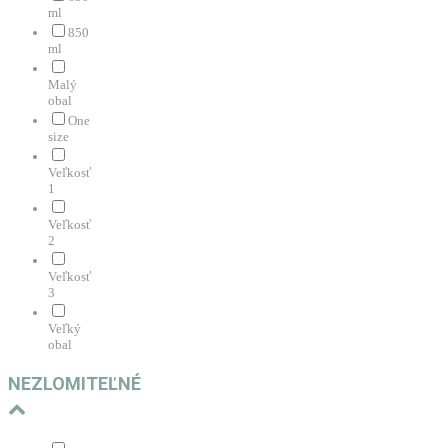
ml
850
ml
Malý
obal
One
size
Veľkosť
1
Veľkosť
2
Veľkosť
3
Veľký
obal
NEZLOMITEĽNÉ