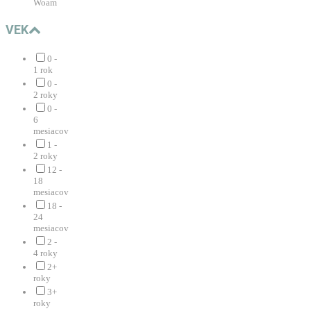
Woam
VEK
0 -
1 rok
0 -
2 roky
0 -
6
mesiacov
1 -
2 roky
12 -
18
mesiacov
18 -
24
mesiacov
2 -
4 roky
2+
roky
3+
roky