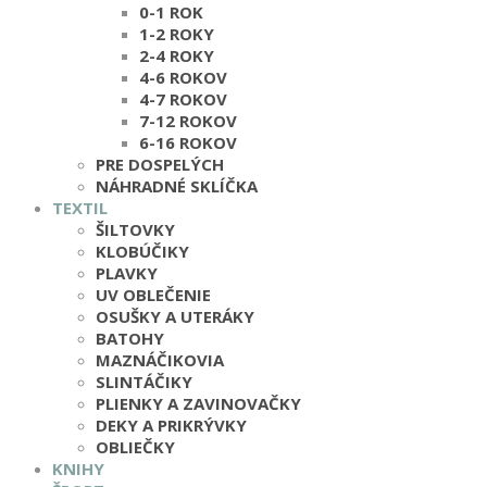
0-1 ROK
1-2 ROKY
2-4 ROKY
4-6 ROKOV
4-7 ROKOV
7-12 ROKOV
6-16 ROKOV
PRE DOSPELÝCH
NÁHRADNÉ SKLÍČKA
TEXTIL
ŠILTOVKY
KLOBÚČIKY
PLAVKY
UV OBLEČENIE
OSUŠKY A UTERÁKY
BATOHY
MAZNÁČIKOVIA
SLINTÁČIKY
PLIENKY A ZAVINOVAČKY
DEKY A PRIKRÝVKY
OBLIEČKY
KNIHY